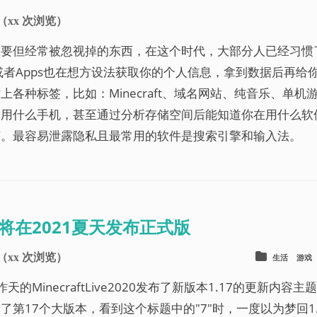
（
xx
次浏览）
重要但经常被忽视掉的东西，在这个时代，大部分人已经习惯
或者Apps也在想方设法获取你的个人信息，拿到数据后再给
上各种标签，比如：Minecraft、域名网站、纯音乐、单
用什么手机，甚至通过分析存储空间后能知道你在用什么软
言。最容易泄露隐私且最常用的软件是搜索引擎和输入法。
.17将在2021夏天发布正式版
（
xx
次浏览）
生活
游戏
昨天的MinecraftLive2020发布了新版本1.17的更新内
第17个大版本，看到这个标题中的"7"时，一度以为梦回1.7