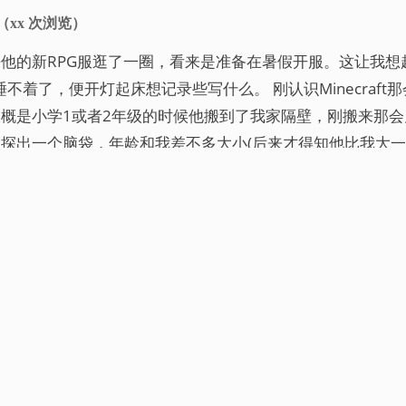
（
xx
次浏览）
他的新RPG服逛了一圈，看来是准备在暑假开服。这让我想
，我睡不着了，便开灯起床想记录些写什么。 刚认识Minecraf
概是小学1或者2年级的时候他搬到了我家隔壁，刚搬来那
探出一个脑袋，年龄和我差不多大小(后来才得知他比我大一
我说上几句话，我们很聊得来，也就因此成为了非常要好的朋
1
…
13
14
15
16
17
18
鄂ICP备2021012471号-1
RSS2
ATOM
 2023
|
|
|
站点日历：第
324