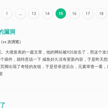
1
…
13
14
15
16
17
18
件的漏洞
（
xx
次浏览）
宅。大佬发表的一篇文章，他的网站被XSS攻击了，而这个攻击目
个插件，就特意说一下 咸鱼好久没有更新内容，于是昨天
站页脚出现了奇怪的友链，于是登录进后台，元素审查一看，
里
了