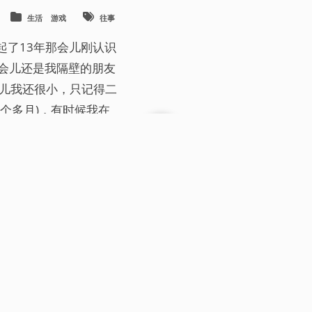
生活
游戏
往事
起了13年那会儿刚认识
t那会儿还是我隔壁的朋友
会儿我还很小，只记得二
个多月)，有时候我在
友。
7
个地球日