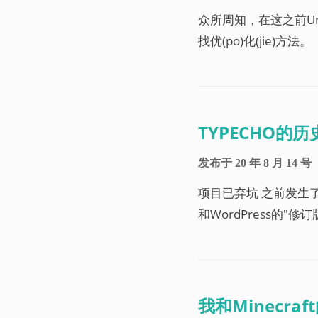
众所周知，在这之前Un
找优(po)化(jie)方法。
TYPECHO的
发布于
20 年 8 月 14 号
项目已弃坑 之前发生
和WordPress的"
我和Minecra