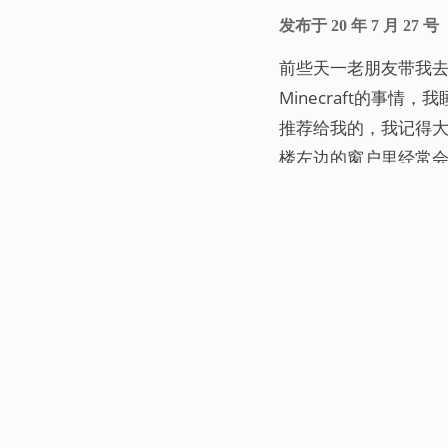
发布于
20 年 7 月 27 号
前些天一老朋友带我去
Minecraft的事情
推荐给我的，我记得大
楼左边的窗户里经常会
楼下玩的时候他会和
© 2017 -