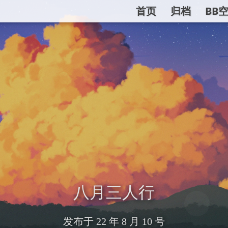
首页
归档
BB
八月三人行
发布于
22 年 8 月 10 号