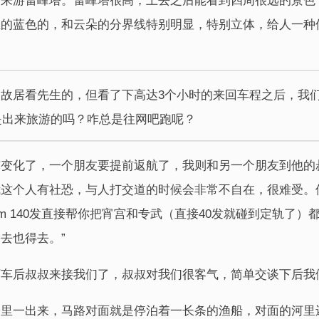
回来游雷峰塔。雷峰塔很高，上去之后能看到四周很远的景色
的蓝色的，和云朵的分界线特别明显，特别立体，给人一种
故居看先生的，但看了下高达3个小时的来回车程之后，我
是出来旅游的吗？咋总是往网吧跑呢？
有变化了，一个朋友要提前返航了，我则和另一个朋友到他的
我这个人有社恐，与人打交道的时候会非常不自在，很难受。
tm 140发直接帮你把宵宫和专武（直接40发就碰到定轨了
去也得去。”
下车后叔叔来接我们了，叔叔对我们很客气，简单交谈下后我
子里一出来，马路对面就是停泊着一长条的渔船，对面的河里