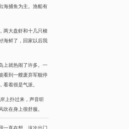
出海捕鱼为主。渔船有
，两大盘虾和十几只梭
好海鲜了，回家以后我
岛上就热闹了许多。一
能看到一艘废弃军舰停
，看着很是气派。
往岸上扑过来，声音听
风吹在身上很舒服。
我一直在想，这次出门