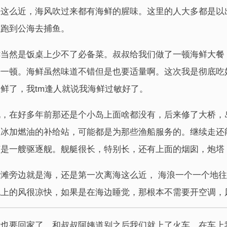
海这么近，海风吹过来都有海鲜的腥味。这里的人大多都是以
以跑到公海去捕鱼。
鲜当然是饭桌上少不了必备菜。叔叔给我们做了一顿海鲜大餐
少一顿。海鲜虽然味道不错但是也要适量啊。这次我是彻底吃
鲜了，我tm逢人就说我海鲜过敏好了。
玩，在好多年前那还是个小岛上面啥都没有，后来修了大桥，
加冰加燃油的补给站，可能都是为那些渔船服务的。继续走还
该是一艘驱逐舰。舰艇很长，特别长，还有上面的烟囱，炮塔
滩旁边就是海，还是第一次离海这么近， 海浪一个一个地
晚上的风很凉快，如果是在海边睡觉，那根本不需要开空调，
我也要回家了，和叔叔阿姨道别之后我们就上了火车。在车上