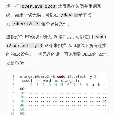
增一行
overlays=i2c3
然后保存关闭并重启系
统。如果一切无误，可以在
/dev
目录下找
到
/dev/i2c-3
这个设备文件。
连接好OLED模块和开启i2c接口后，可以使用
sudo
i2cdetect -y 3
命令来扫描i2c-3总线下所有连接
的的i2c设备。一切无误的话，可以看到OLED的i2c地
址是0x3c
Copy
orangepi@zero2:~$ 
sudo
 i2cdetect -y 
3
[
sudo
]
 password 
for
 orangepi:

0
1
2
3
4
5
6
7
8
9
  a  b  c  d 
10
20
30
40
50
60