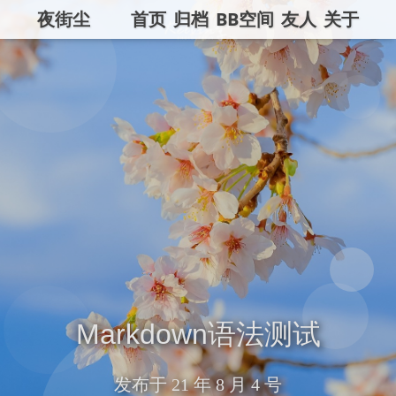
夜街尘
首页
归档
BB空间
友人
关于
Markdown语法测试
发布于
21 年 8 月 4 号