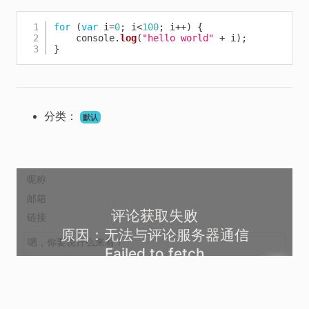
Copy
for
(
var
 i
=
0
;
 i
<
100
;
 i
++
)
{
    console
.
log
(
"hello world"
+
 i
)
;
}
分类：
默认
评论获取失败
原因：无法与评论服务器通信
Failed to fetch
好的
尝试重试加载评论列表