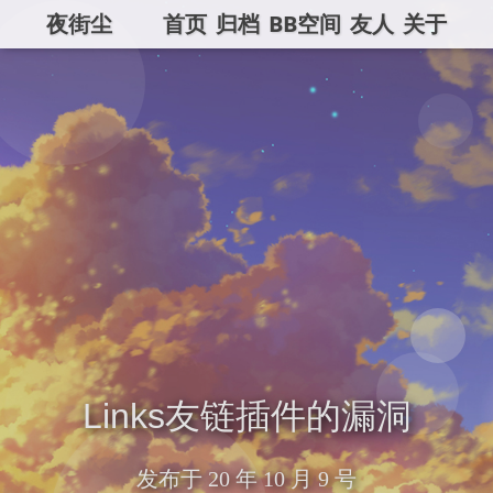
夜街尘
首页
归档
BB空间
友人
关于
Links友链插件的漏洞
发布于
20 年 10 月 9 号