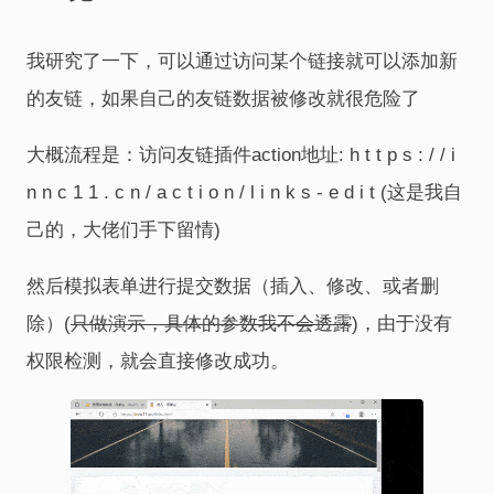
我研究了一下，可以通过访问某个链接就可以添加新
的友链，如果自己的友链数据被修改就很危险了
大概流程是：访问友链插件action地址: h t t p s : / / i
n n c 1 1 . c n / a c t i o n / l i n k s - e d i t (这是我自
己的，大佬们手下留情)
然后模拟表单进行提交数据（插入、修改、或者删
除）(
只做演示，具体的参数我不会透露
)，由于没有
权限检测，就会直接修改成功。