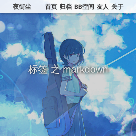
夜街尘
首页
归档
BB空间
友人
关于
标签 之 markdown