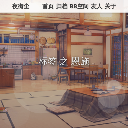
夜街尘
首页
归档
BB空间
友人
关于
标签 之 恩施