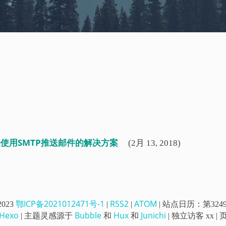
使用SMTP推送邮件的解决方案
(2月 13, 2018)
鄂ICP备2021012471号-1
RSS2
ATOM
 2023
|
|
|
站点日历：第
324
Hexo
Bubble
Hux
Junichi
| 主题灵感源于
和
和
| 独立访客
xx
|