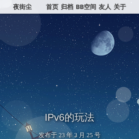
夜街尘
首页
归档
BB空间
友人
关于
IPv6的玩法
发布于
23 年 3 月 25 号