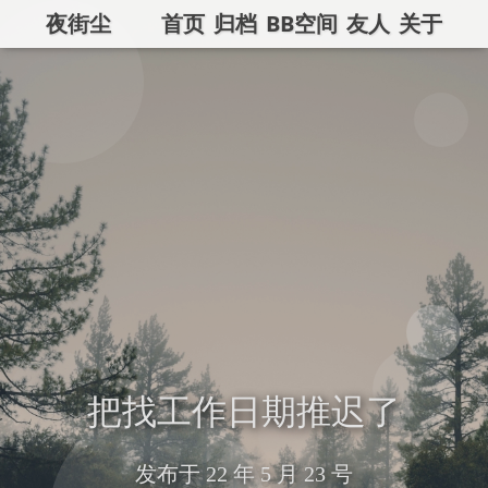
夜街尘
首页
归档
BB空间
友人
关于
把找工作日期推迟了
发布于
22 年 5 月 23 号