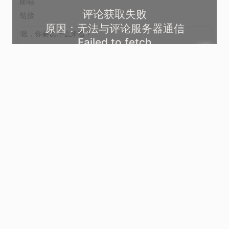
评论获取失败
原因：无法与评论服务器通信
Failed to fetch
好的
尝试重试加载评论列表
表情
上传图片
登录
发送
这里什么也没有
鄂ICP备2021012471号-1
RSS2
ATOM
© 2017 - 2023
|
|
|
站点日历：第
3248
个地球日
Hexo
Bubble
Hux
Junichi
博客程序
| 主题灵感源于
和
和
| 独立访客
xx
|
页面浏览
xx