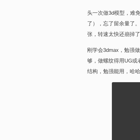
头一次做3d模型，难
了），忘了留余量了
张，转速太快还崩掉
刚学会3dmax，勉
够，做螺纹得用UG或者
结构，勉强能用，哈