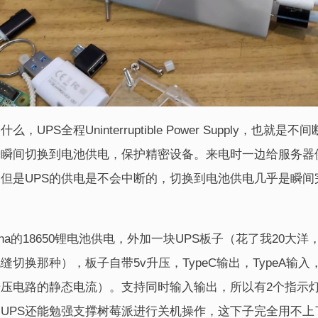
，UPS全程Uninterruptible Power Supply，也
会瞬间切换到电池供电，保护精密设备。来电时一边给服务器
但是UPS的供电是不会中断的，切换到电池供电几乎是瞬间
00mha的18650锂电池供电，外加一块UPS板子（花了我20
切换那种），板子自带5v升压，TypeC输出，TypeA输
压电路的静态电流）。支持同时输入输出，所以有2个指示
UPS还能勉强支撑树莓派进行关机操作，这下子完全用不上