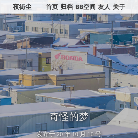
夜街尘
首页
归档
BB空间
友人
关于
奇怪的梦
发布于
20 年 10 月 10 号