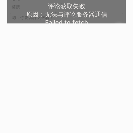
评论获取失败
原因：无法与评论服务器通信
Failed to fetch
好的
尝试重试加载评论列表
表情
上传图片
登录
发送
这里什么也没有
鄂ICP备2021012471号-1
RSS2
ATOM
© 2017 - 2023
|
|
|
站点日历：第
3248
个地球日
Hexo
Bubble
Hux
Junichi
博客程序
| 主题灵感源于
和
和
| 独立访客
xx
|
页面浏览
xx